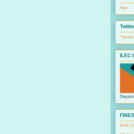
Aquí
Twitte
Tweets
ILEC I
Depart
FINES
BDR (X