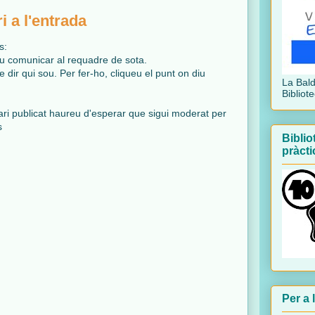
 a l'entrada
s:
ueu comunicar al requadre de sota.
e dir qui sou. Per fer-ho, cliqueu el punt on diu
La Bal
Bibliot
ari publicat haureu d'esperar que sigui moderat per
s
Biblio
pràcti
Per a 