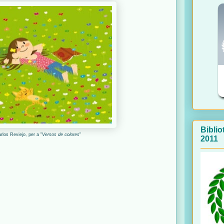
Bibli
arlos Reviejo, per a "
Versos de colores
"
2011