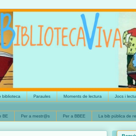
 biblioteca
Paraules
Moments de lectura
Jocs i lect
e BE
Per a mestr@s
Per a BBEE
La bib pública de r