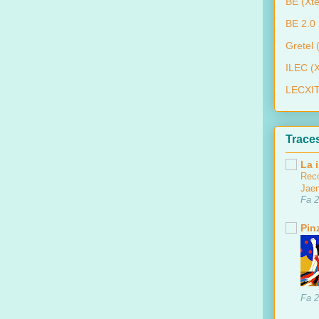
BE (Xte
BE 2.0 
Gretel
ILEC (X
LECXIT 
Trace
La i
Reco
Jae
Fa 2
Pin
Fa 2