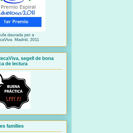
dufa daurada per a
ecaViva. Madrid, 2011
tecaViva, segell de bona
ca de lectura
les famílies