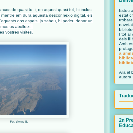
Benvi
ces de quasi tot i, en aquest quasi tot, hi incloc
Esteu a
,
m
entre em dura aquesta
desconnexió digital
,
els
estat c
trobare
 d'aquests dos espais,
ja sabeu, hi podeu donar un
novetat
 més us abelleixi.
bibliote
es vostres visites.
I tot al
dels
lli
Amb esp
protago
alumn
biblio
biblio
Ara el 
autora 
Traduc
2n Pre
Fot. d'Anna B.
Educa