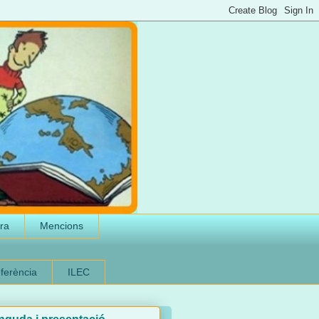
ura
Mencions
eferència
ILEC