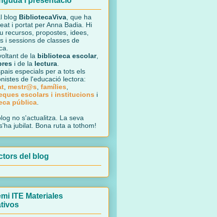
nguda i presentació
l blog
BibliotecaViva
, que ha
reat i portat per
Anna Badia
.
H
i
u recursos, propostes, idees,
s i sessions de classes de
ca.
 voltant de la
biblioteca escolar
,
bres
i de la
lectura
.
ais especials per a tots els
nistes de l'educació lectora:
at
,
mestr@s
,
famílies
,
teques escolars i institucions
i
teca pública
.
blog no s'actualitza. La seva
s'ha jubilat. Bona ruta a tothom!
tors del blog
mi ITE Materiales
tivos