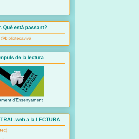
r. Què està passant?
 @bibliotecaviva
mpuls de la lectura
ament d'Ensenyament
TRAL-web a la LECTURA
tec)