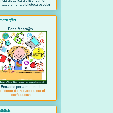
ncia didàctica d'ensenyament-
tatge en una biblioteca escolar
 mestr@s
Per a Mestr@s
Entrades per a mestres i
blioteca de recursos per al
professorat
 BBEE