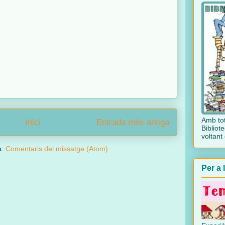
Amb tot
Inici
Entrada més antiga
Bibliote
voltant 
a:
Comentaris del missatge (Atom)
Per a 