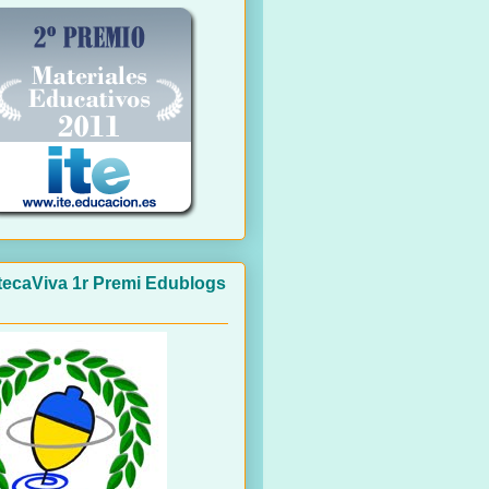
otecaViva 1r Premi Edublogs