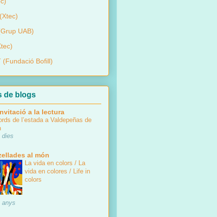
c)
(Xtec)
 (Grup UAB)
tec)
(Fundació Bofill)
s de blogs
nvitació a la lectura
rds de l’estada a Valdepeñas de
n
 dies
zellades al món
La vida en colors / La
vida en colores / Life in
colors
 anys